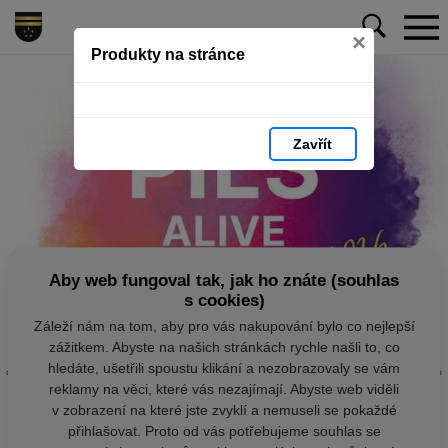
×
Produkty na stránce
Zavřít
Aby web fungoval tak, jak ho znáte (souhlas
s cookies)
Záleží nám na tom, aby pro vás nakupování bylo co nejlepší
zážitkem. Abyste na našich stránkách rychle našli to, co
hledáte, ušetřili spoustu klikání a nezobrazovaly se vám
reklamy na věci, které vás nezajímají. Abyste web viděli
v zobrazení na které jste zvyklí a nemuseli se pokaždé
přihlašovat. Proto od vás potřebujeme souhlas se