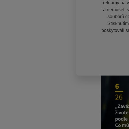
reklamy na vě
a nemuseli s
souborů co
Stisknutím
poskytovali s