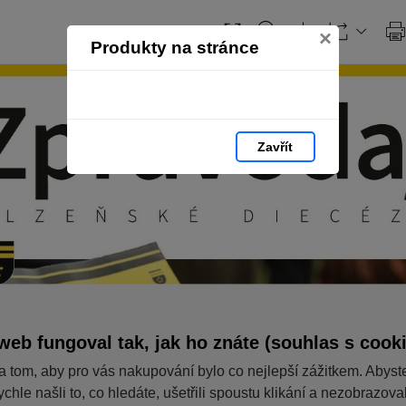
×
Produkty na stránce
Zavřít
web fungoval tak, jak ho znáte (souhlas s cook
a tom, aby pro vás nakupování bylo co nejlepší zážitkem. Abyst
ychle našli to, co hledáte, ušetřili spoustu klikání a nezobrazov