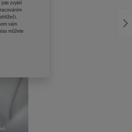
jste zvyklí
pracováním
hlížeči.
chom vám
hlas můžete