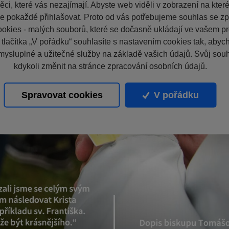
ci, které vás nezajímají. Abyste web viděli v zobrazení na které 
e pokaždé přihlašovat. Proto od vás potřebujeme souhlas se z
okies - malých souborů, které se dočasně ukládají ve vašem pro
 tlačítka „V pořádku“ souhlasíte s nastavením cookies tak, aby
mysluplné a užitečné služby na základě vašich údajů. Svůj sou
kdykoli změnit na stránce zpracování osobních údajů.
Spravovat cookies
V pořádku