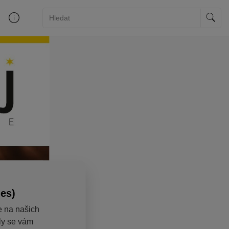
ies)
e na našich
aly se vám