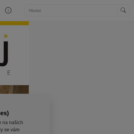
ies)
e na našich
aly se vám