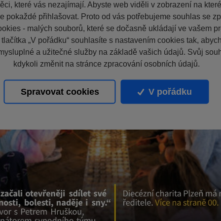
ci, které vás nezajímají. Abyste web viděli v zobrazení na které 
e pokaždé přihlašovat. Proto od vás potřebujeme souhlas se z
okies - malých souborů, které se dočasně ukládají ve vašem pro
 tlačítka „V pořádku“ souhlasíte s nastavením cookies tak, aby
mysluplné a užitečné služby na základě vašich údajů. Svůj sou
kdykoli změnit na stránce zpracování osobních údajů.
Spravovat cookies
V pořádku