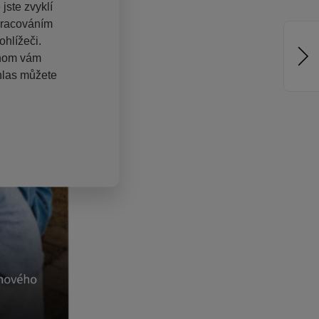
jste zvyklí
pracováním
hlížeči.
chom vám
hlas můžete