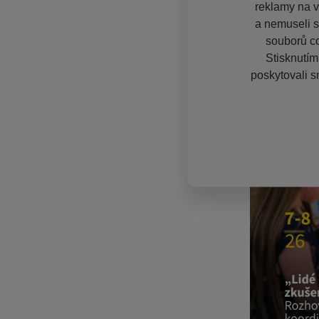
reklamy na vě
a nemuseli s
souborů co
Stisknutím
poskytovali s