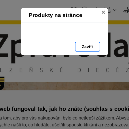
×
Produkty na stránce
Zavřít
web fungoval tak, jak ho znáte (souhlas s cook
a tom, aby pro vás nakupování bylo co nejlepší zážitkem. Abyst
ychle našli to, co hledáte, ušetřili spoustu klikání a nezobrazov