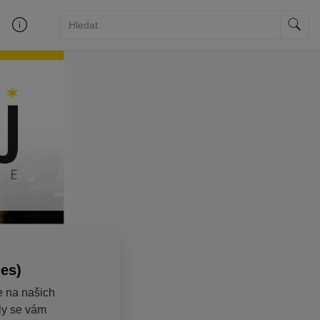
ies)
e na našich
aly se vám