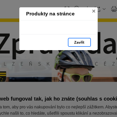
×
Produkty na stránce
Zavřít
web fungoval tak, jak ho znáte (souhlas s cook
a tom, aby pro vás nakupování bylo co nejlepší zážitkem. Abyst
ychle našli to, co hledáte, ušetřili spoustu klikání a nezobrazov