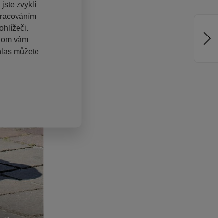
jste zvyklí
pracováním
hlížeči.
chom vám
hlas můžete