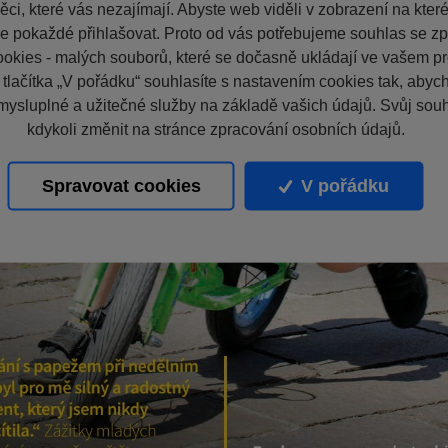
ci, které vás nezajímají. Abyste web viděli v zobrazení na které 
e pokaždé přihlašovat. Proto od vás potřebujeme souhlas se z
okies - malých souborů, které se dočasně ukládají ve vašem pro
 tlačítka „V pořádku“ souhlasíte s nastavením cookies tak, aby
mysluplné a užitečné služby na základě vašich údajů. Svůj sou
kdykoli změnit na stránce zpracování osobních údajů.
Spravovat cookies
V pořádku