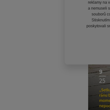
reklamy na vě
a nemuseli s
souborů co
Stisknutím
poskytovali s