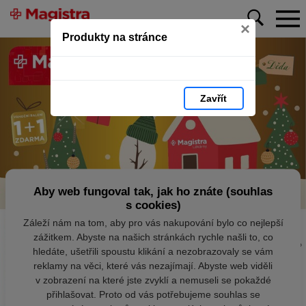
×
Produkty na stránce
Zavřít
Aby web fungoval tak, jak ho znáte (souhlas
s cookies)
Záleží nám na tom, aby pro vás nakupování bylo co nejlepší
zážitkem. Abyste na našich stránkách rychle našli to, co
hledáte, ušetřili spoustu klikání a nezobrazovaly se vám
reklamy na věci, které vás nezajímají. Abyste web viděli
v zobrazení na které jste zvyklí a nemuseli se pokaždé
přihlašovat. Proto od vás potřebujeme souhlas se