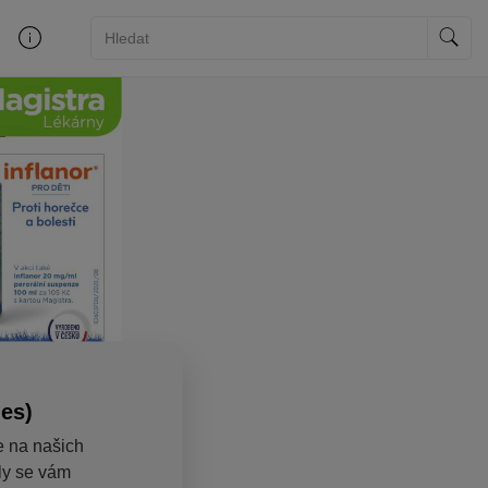
ies)
e na našich
aly se vám