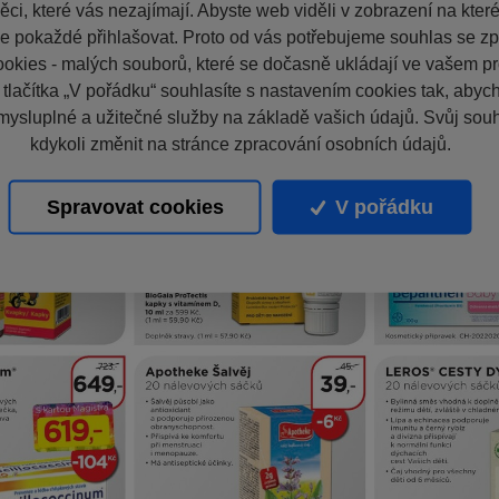
ci, které vás nezajímají. Abyste web viděli v zobrazení na které 
e pokaždé přihlašovat. Proto od vás potřebujeme souhlas se z
okies - malých souborů, které se dočasně ukládají ve vašem pro
 tlačítka „V pořádku“ souhlasíte s nastavením cookies tak, aby
mysluplné a užitečné služby na základě vašich údajů. Svůj sou
kdykoli změnit na stránce zpracování osobních údajů.
Spravovat cookies
V pořádku