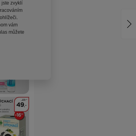
jste zvyklí
pracováním
hlížeči.
chom vám
hlas můžete