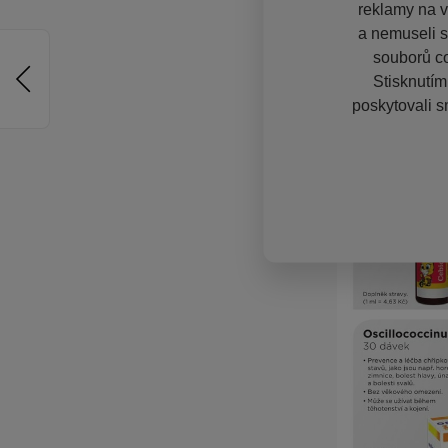
reklamy na vě
a nemuseli s
souborů co
Stisknutím
poskytovali s