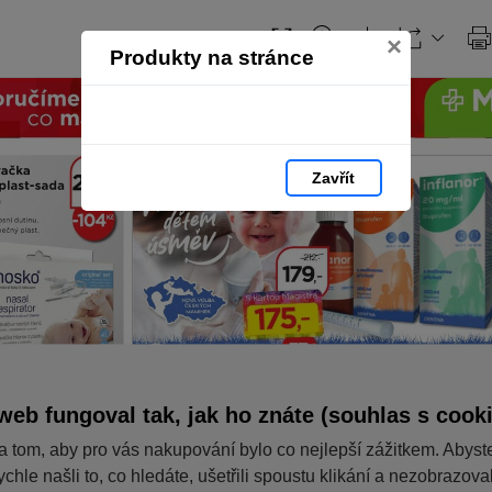
×
Produkty na stránce
Zavřít
web fungoval tak, jak ho znáte (souhlas s cook
a tom, aby pro vás nakupování bylo co nejlepší zážitkem. Abyst
ychle našli to, co hledáte, ušetřili spoustu klikání a nezobrazov