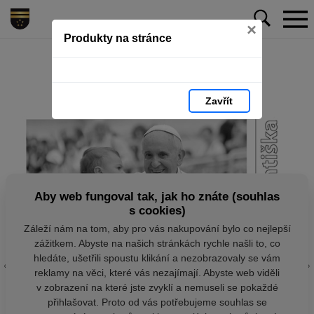
×
Produkty na stránce
Zavřít
Aby web fungoval tak, jak ho znáte (souhlas
s cookies)
Záleží nám na tom, aby pro vás nakupování bylo co nejlepší
zážitkem. Abyste na našich stránkách rychle našli to, co
hledáte, ušetřili spoustu klikání a nezobrazovaly se vám
reklamy na věci, které vás nezajímají. Abyste web viděli
v zobrazení na které jste zvyklí a nemuseli se pokaždé
přihlašovat. Proto od vás potřebujeme souhlas se