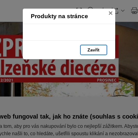
×
Produkty na stránce
Zavřít
web fungoval tak, jak ho znáte (souhlas s cook
a tom, aby pro vás nakupování bylo co nejlepší zážitkem. Abyst
ychle našli to, co hledáte, ušetřili spoustu klikání a nezobrazov