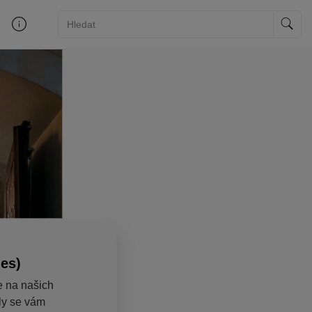
ies)
e na našich
aly se vám