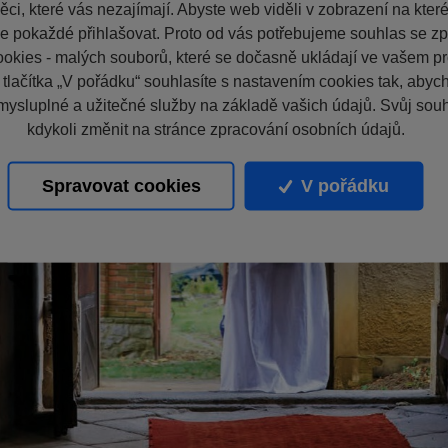
ci, které vás nezajímají. Abyste web viděli v zobrazení na které 
e pokaždé přihlašovat. Proto od vás potřebujeme souhlas se z
okies - malých souborů, které se dočasně ukládají ve vašem pro
 tlačítka „V pořádku“ souhlasíte s nastavením cookies tak, aby
mysluplné a užitečné služby na základě vašich údajů. Svůj sou
kdykoli změnit na stránce zpracování osobních údajů.
Spravovat cookies
V pořádku