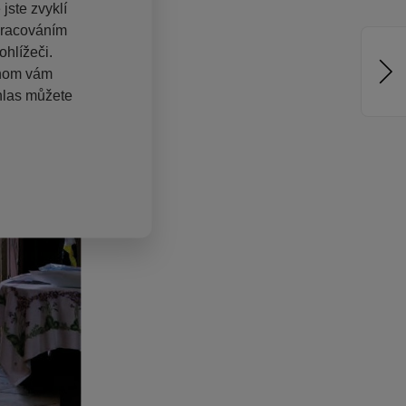
jste zvyklí
pracováním
hlížeči.
chom vám
hlas můžete