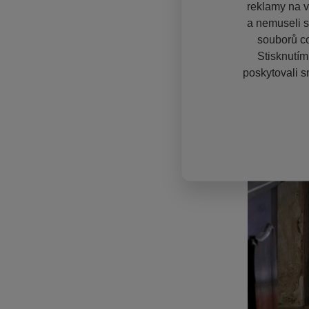
reklamy na vě
a nemuseli s
souborů co
Stisknutím
poskytovali s