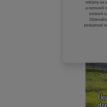
reklamy na vě
a nemuseli s
souborů co
Stisknutím
poskytovali s