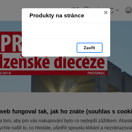
×
Produkty na stránce
Zavřít
web fungoval tak, jak ho znáte (souhlas s cook
a tom, aby pro vás nakupování bylo co nejlepší zážitkem. Abyst
ychle našli to, co hledáte, ušetřili spoustu klikání a nezobrazov