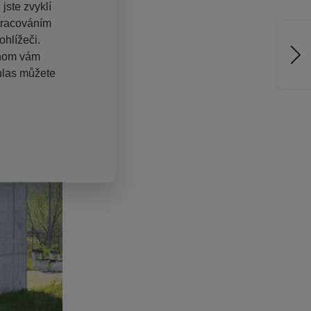
jste zvyklí
pracováním
hlížeči.
chom vám
hlas můžete