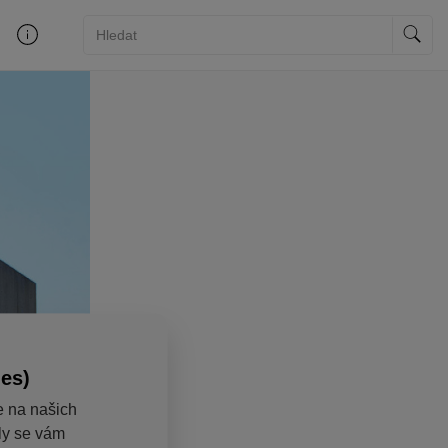
ies)
e na našich
aly se vám