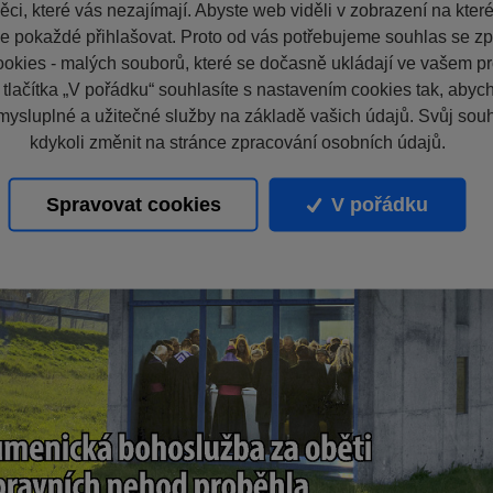
ci, které vás nezajímají. Abyste web viděli v zobrazení na které 
e pokaždé přihlašovat. Proto od vás potřebujeme souhlas se z
okies - malých souborů, které se dočasně ukládají ve vašem pro
 tlačítka „V pořádku“ souhlasíte s nastavením cookies tak, aby
mysluplné a užitečné služby na základě vašich údajů. Svůj sou
kdykoli změnit na stránce zpracování osobních údajů.
Spravovat cookies
V pořádku