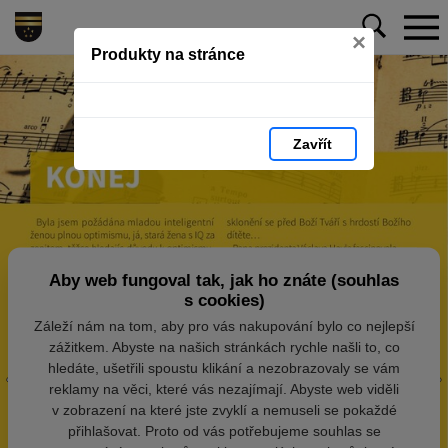
×
Produkty na stránce
Zavřít
Aby web fungoval tak, jak ho znáte (souhlas
s cookies)
Záleží nám na tom, aby pro vás nakupování bylo co nejlepší
zážitkem. Abyste na našich stránkách rychle našli to, co
hledáte, ušetřili spoustu klikání a nezobrazovaly se vám
reklamy na věci, které vás nezajímají. Abyste web viděli
v zobrazení na které jste zvyklí a nemuseli se pokaždé
přihlašovat. Proto od vás potřebujeme souhlas se