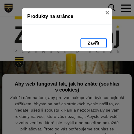
×
Produkty na stránce
Zavřít
Aby web fungoval tak, jak ho znáte (souhlas
s cookies)
Záleží nám na tom, aby pro vás nakupování bylo co nejlepší
zážitkem. Abyste na našich stránkách rychle našli to, co
hledáte, ušetřili spoustu klikání a nezobrazovaly se vám
reklamy na věci, které vás nezajímají. Abyste web viděli
v zobrazení na které jste zvyklí a nemuseli se pokaždé
přihlašovat. Proto od vás potřebujeme souhlas se