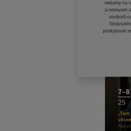
reklamy na vě
a nemuseli s
souborů co
Stisknutím
poskytovali s