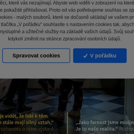
ci, které vás nezajímají. Abyste web viděli v zobrazení na které 
e pokaždé přihlašovat. Proto od vás potřebujeme souhlas se z
okies - malých souborů, které se dočasně ukládají ve vašem pro
 tlačítka „V pořádku“ souhlasíte s nastavením cookies tak, aby
mysluplné a užitečné služby na základě vašich údajů. Svůj sou
kdykoli změnit na stránce zpracování osobních údajů.
Spravovat cookies
V pořádku