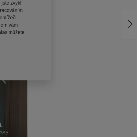
jste zvyklí
pracováním
hlížeči.
chom vám
hlas můžete