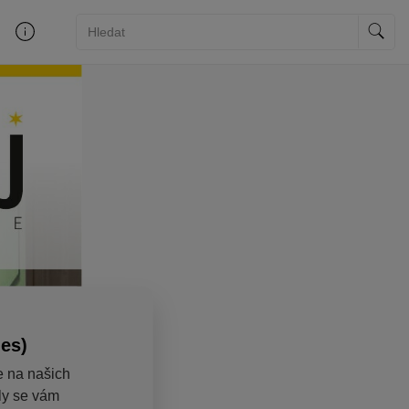
ies)
e na našich
aly se vám