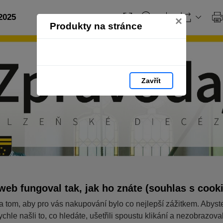
2025
×
Produkty na stránce
Zavřít
web fungoval tak, jak ho znáte (souhlas s cook
a tom, aby pro vás nakupování bylo co nejlepší zážitkem. Abyst
ychle našli to, co hledáte, ušetřili spoustu klikání a nezobrazov