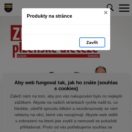
×
Produkty na stránce
Zavřít
Aby web fungoval tak, jak ho znáte (souhlas
s cookies)
Záleží nám na tom, aby pro vás nakupování bylo co nejlepší
zážitkem. Abyste na našich stránkách rychle našli to, co
hledáte, ušetřili spoustu klikání a nezobrazovaly se vám
reklamy na věci, které vás nezajímají. Abyste web viděli
v zobrazení na které jste zvyklí a nemuseli se pokaždé
přihlašovat. Proto od vás potřebujeme souhlas se