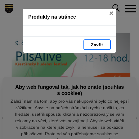
×
Produkty na stránce
Zavřít
Aby web fungoval tak, jak ho znáte (souhlas
s cookies)
Záleží nám na tom, aby pro vás nakupování bylo co nejlepší
zážitkem. Abyste na našich stránkách rychle našli to, co
hledáte, ušetřili spoustu klikání a nezobrazovaly se vám
reklamy na věci, které vás nezajímají. Abyste web viděli
v zobrazení na které jste zvyklí a nemuseli se pokaždé
přihlašovat. Proto od vás potřebujeme souhlas se