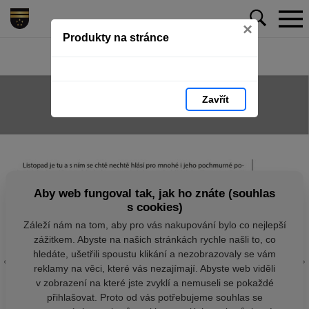
×
Produkty na stránce
Zavřít
Aby web fungoval tak, jak ho znáte (souhlas
s cookies)
Záleží nám na tom, aby pro vás nakupování bylo co nejlepší
zážitkem. Abyste na našich stránkách rychle našli to, co
hledáte, ušetřili spoustu klikání a nezobrazovaly se vám
reklamy na věci, které vás nezajímají. Abyste web viděli
v zobrazení na které jste zvyklí a nemuseli se pokaždé
přihlašovat. Proto od vás potřebujeme souhlas se