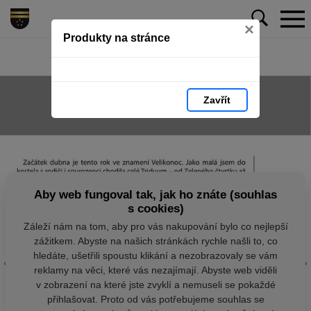
×
Produkty na stránce
Zavřít
Aby web fungoval tak, jak ho znáte (souhlas
s cookies)
Záleží nám na tom, aby pro vás nakupování bylo co nejlepší
zážitkem. Abyste na našich stránkách rychle našli to, co
hledáte, ušetřili spoustu klikání a nezobrazovaly se vám
reklamy na věci, které vás nezajímají. Abyste web viděli
v zobrazení na které jste zvyklí a nemuseli se pokaždé
přihlašovat. Proto od vás potřebujeme souhlas se