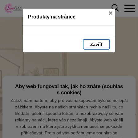
×
Produkty na stránce
Zavřít
Aby web fungoval tak, jak ho znáte (souhlas
s cookies)
Záleží nám na tom, aby pro vás nakupování bylo co nejlepší
zážitkem. Abyste na našich stránkách rychle našli to, co
hledáte, ušetřili spoustu klikání a nezobrazovaly se vám
reklamy na věci, které vás nezajímají. Abyste web viděli
v zobrazení na které jste zvyklí a nemuseli se pokaždé
přihlašovat. Proto od vás potřebujeme souhlas se