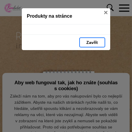
×
Produkty na stránce
Zavřít
Aby web fungoval tak, jak ho znáte (souhlas
s cookies)
Záleží nám na tom, aby pro vás nakupování bylo co nejlepší
zážitkem. Abyste na našich stránkách rychle našli to, co
hledáte, ušetřili spoustu klikání a nezobrazovaly se vám
reklamy na věci, které vás nezajímají. Abyste web viděli
v zobrazení na které jste zvyklí a nemuseli se pokaždé
přihlašovat. Proto od vás potřebujeme souhlas se