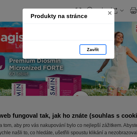
×
Produkty na stránce
Zavřít
web fungoval tak, jak ho znáte (souhlas s cook
a tom, aby pro vás nakupování bylo co nejlepší zážitkem. Abyst
ychle našli to, co hledáte, ušetřili spoustu klikání a nezobrazov