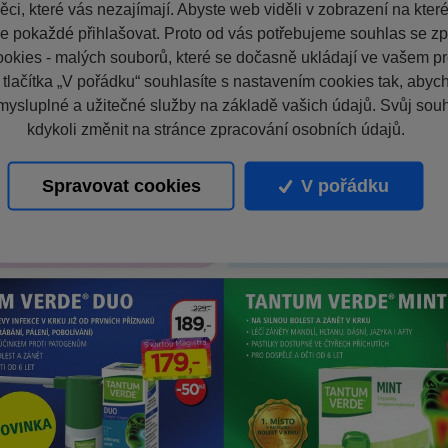
ci, které vás nezajímají. Abyste web viděli v zobrazení na které 
e pokaždé přihlašovat. Proto od vás potřebujeme souhlas se z
okies - malých souborů, které se dočasně ukládají ve vašem pro
 tlačítka „V pořádku“ souhlasíte s nastavením cookies tak, aby
mysluplné a užitečné služby na základě vašich údajů. Svůj sou
kdykoli změnit na stránce zpracování osobních údajů.
Spravovat cookies
V pořádku