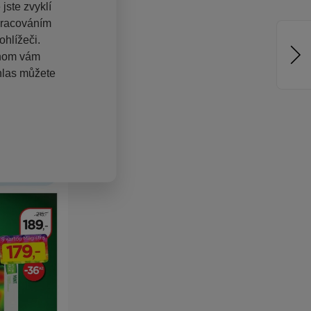
jste zvyklí
pracováním
hlížeči.
chom vám
hlas můžete