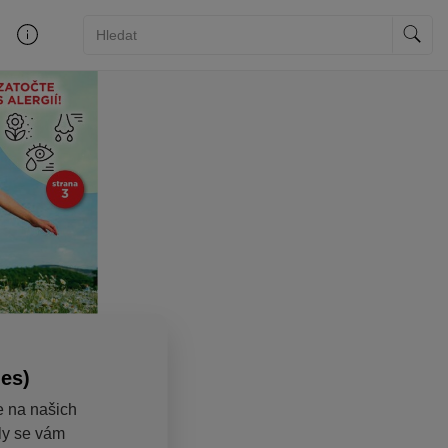
ies)
e na našich
aly se vám