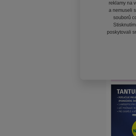
reklamy na vě
a nemuseli s
souborů co
Stisknutím
poskytovali s