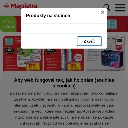
×
Produkty na stránce
Zavřít
Aby web fungoval tak, jak ho znáte (souhlas
s cookies)
Záleží nám na tom, aby pro vás nakupování bylo co nejlepší
zážitkem. Abyste na našich stránkách rychle našli to, co
hledáte, ušetřili spoustu klikání a nezobrazovaly se vám
reklamy na věci, které vás nezajímají. Abyste web viděli
v zobrazení na které jste zvyklí a nemuseli se pokaždé
přihlašovat. Proto od vás potřebujeme souhlas se