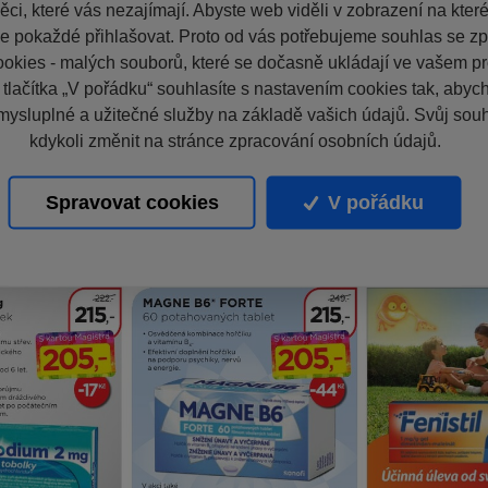
ci, které vás nezajímají. Abyste web viděli v zobrazení na které 
e pokaždé přihlašovat. Proto od vás potřebujeme souhlas se z
okies - malých souborů, které se dočasně ukládají ve vašem pro
 tlačítka „V pořádku“ souhlasíte s nastavením cookies tak, aby
mysluplné a užitečné služby na základě vašich údajů. Svůj sou
kdykoli změnit na stránce zpracování osobních údajů.
Spravovat cookies
V pořádku