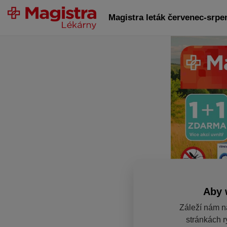
Magistra leták červenec-srpe
Aby 
Záleží nám n
stránkách r