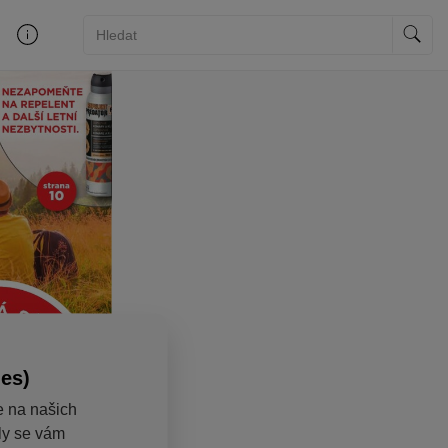
ies)
e na našich
aly se vám