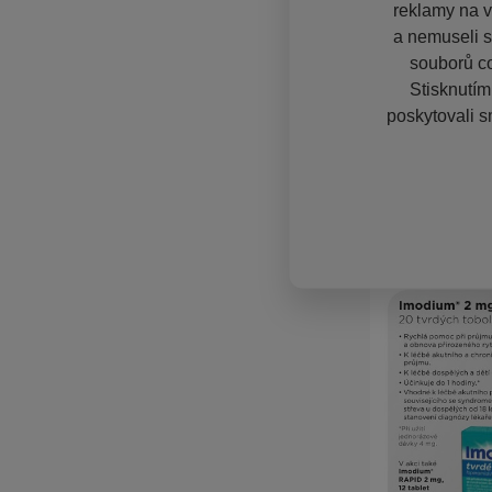
reklamy na vě
a nemuseli s
souborů co
Stisknutím
poskytovali s