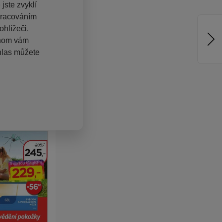
jste zvyklí
pracováním
hlížeči.
chom vám
hlas můžete