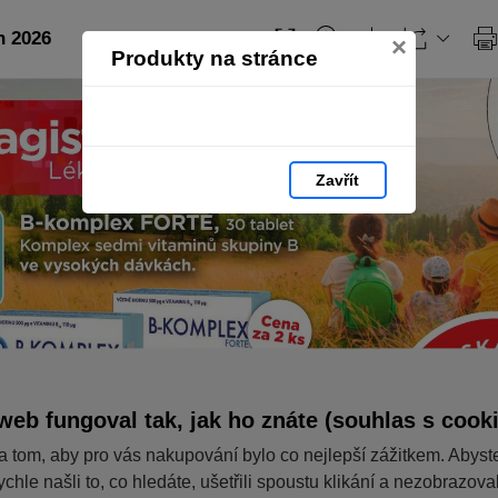
n 2026
×
Produkty na stránce
Zavřít
web fungoval tak, jak ho znáte (souhlas s cook
a tom, aby pro vás nakupování bylo co nejlepší zážitkem. Abyst
ychle našli to, co hledáte, ušetřili spoustu klikání a nezobrazov