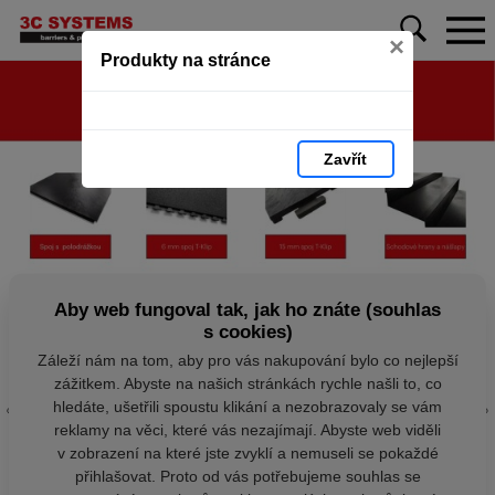
×
Produkty na stránce
Zavřít
Aby web fungoval tak, jak ho znáte (souhlas
s cookies)
Záleží nám na tom, aby pro vás nakupování bylo co nejlepší
zážitkem. Abyste na našich stránkách rychle našli to, co
hledáte, ušetřili spoustu klikání a nezobrazovaly se vám
reklamy na věci, které vás nezajímají. Abyste web viděli
v zobrazení na které jste zvyklí a nemuseli se pokaždé
přihlašovat. Proto od vás potřebujeme souhlas se