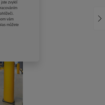
jste zvyklí
pracováním
hlížeči.
chom vám
hlas můžete