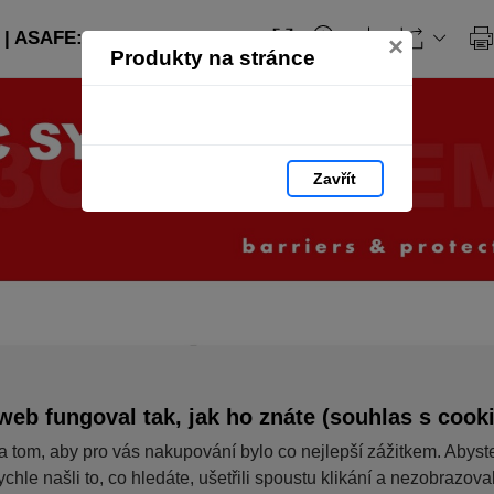
| ASAFE: strana 1
×
Produkty na stránce
Zavřít
web fungoval tak, jak ho znáte (souhlas s cook
a tom, aby pro vás nakupování bylo co nejlepší zážitkem. Abyst
ychle našli to, co hledáte, ušetřili spoustu klikání a nezobrazov