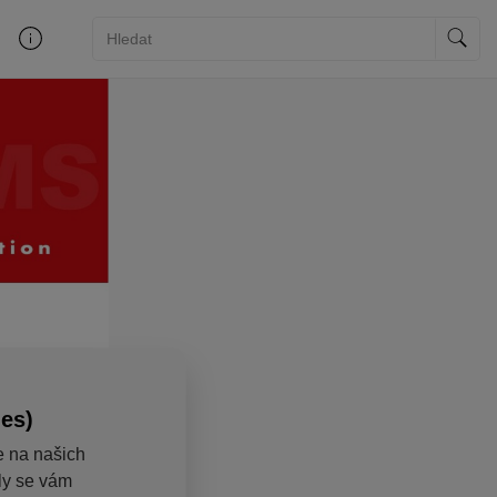
ies)
e na našich
aly se vám