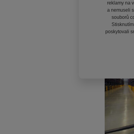
reklamy na vě
a nemuseli s
souborů co
Stisknutím
poskytovali s