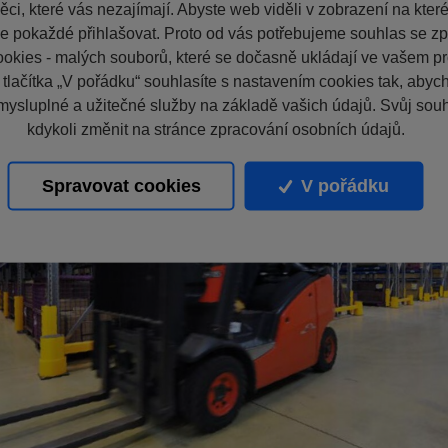
ci, které vás nezajímají. Abyste web viděli v zobrazení na které 
e pokaždé přihlašovat. Proto od vás potřebujeme souhlas se z
okies - malých souborů, které se dočasně ukládají ve vašem pro
 tlačítka „V pořádku“ souhlasíte s nastavením cookies tak, aby
mysluplné a užitečné služby na základě vašich údajů. Svůj sou
kdykoli změnit na stránce zpracování osobních údajů.
Spravovat cookies
V pořádku