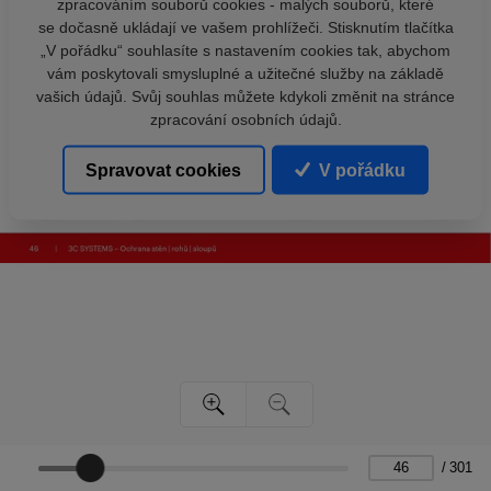
zpracováním souborů cookies - malých souborů, které
se dočasně ukládají ve vašem prohlížeči. Stisknutím tlačítka
„V pořádku“ souhlasíte s nastavením cookies tak, abychom
vám poskytovali smysluplné a užitečné služby na základě
vašich údajů. Svůj souhlas můžete kdykoli změnit na stránce
zpracování osobních údajů.
Spravovat cookies
V pořádku
/
301