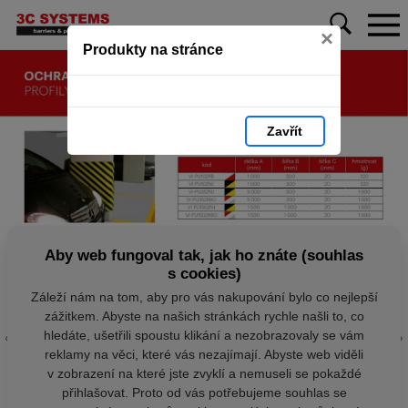
×
Produkty na stránce
Zavřít
Aby web fungoval tak, jak ho znáte (souhlas
s cookies)
Záleží nám na tom, aby pro vás nakupování bylo co nejlepší
zážitkem. Abyste na našich stránkách rychle našli to, co
hledáte, ušetřili spoustu klikání a nezobrazovaly se vám
reklamy na věci, které vás nezajímají. Abyste web viděli
v zobrazení na které jste zvyklí a nemuseli se pokaždé
přihlašovat. Proto od vás potřebujeme souhlas se