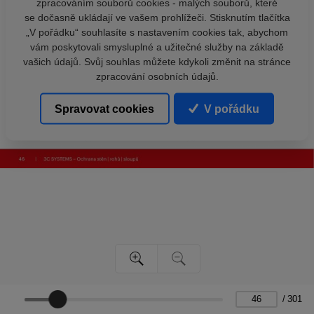
zpracováním souborů cookies - malých souborů, které
se dočasně ukládají ve vašem prohlížeči. Stisknutím tlačítka
„V pořádku“ souhlasíte s nastavením cookies tak, abychom
vám poskytovali smysluplné a užitečné služby na základě
vašich údajů. Svůj souhlas můžete kdykoli změnit na stránce
zpracování osobních údajů.
Spravovat cookies
V pořádku
/
301