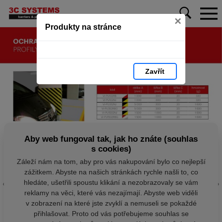
×
Produkty na stránce
Zavřít
Aby web fungoval tak, jak ho znáte (souhlas
s cookies)
Záleží nám na tom, aby pro vás nakupování bylo co nejlepší
zážitkem. Abyste na našich stránkách rychle našli to, co
hledáte, ušetřili spoustu klikání a nezobrazovaly se vám
reklamy na věci, které vás nezajímají. Abyste web viděli
v zobrazení na které jste zvyklí a nemuseli se pokaždé
přihlašovat. Proto od vás potřebujeme souhlas se