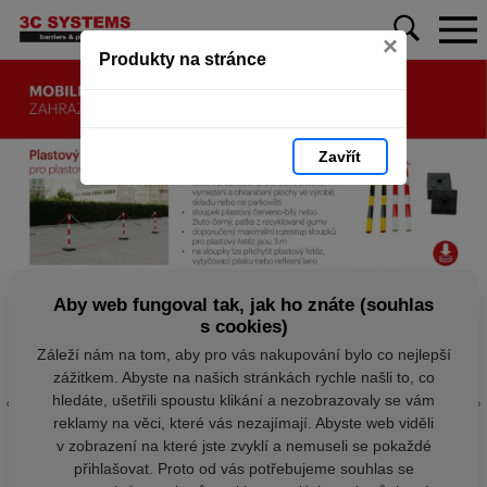
×
Produkty na stránce
Zavřít
Aby web fungoval tak, jak ho znáte (souhlas
s cookies)
Záleží nám na tom, aby pro vás nakupování bylo co nejlepší
zážitkem. Abyste na našich stránkách rychle našli to, co
hledáte, ušetřili spoustu klikání a nezobrazovaly se vám
reklamy na věci, které vás nezajímají. Abyste web viděli
v zobrazení na které jste zvyklí a nemuseli se pokaždé
přihlašovat. Proto od vás potřebujeme souhlas se