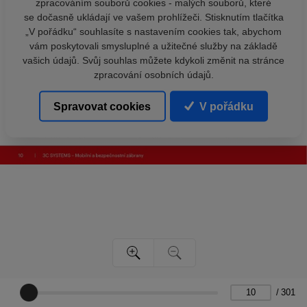
zpracováním souborů cookies - malých souborů, které
se dočasně ukládají ve vašem prohlížeči. Stisknutím tlačítka
„V pořádku“ souhlasíte s nastavením cookies tak, abychom
vám poskytovali smysluplné a užitečné služby na základě
vašich údajů. Svůj souhlas můžete kdykoli změnit na stránce
zpracování osobních údajů.
Spravovat cookies
V pořádku
/
301