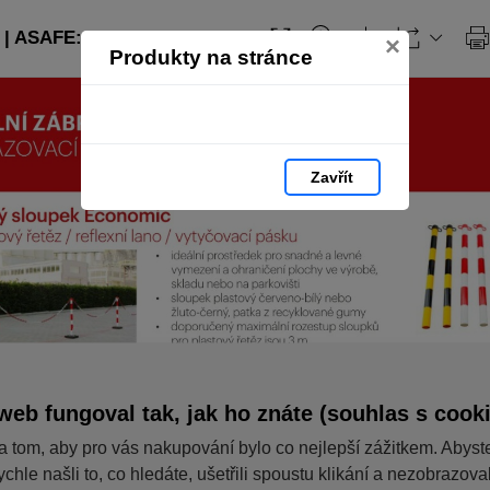
| ASAFE: strana 10
×
Produkty na stránce
Zavřít
web fungoval tak, jak ho znáte (souhlas s cook
a tom, aby pro vás nakupování bylo co nejlepší zážitkem. Abyst
ychle našli to, co hledáte, ušetřili spoustu klikání a nezobrazov