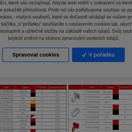
ci, které vás nezajímají. Abyste web viděli v zobrazení na které 
e pokaždé přihlašovat. Proto od vás potřebujeme souhlas se z
okies - malých souborů, které se dočasně ukládají ve vašem pro
 tlačítka „V pořádku“ souhlasíte s nastavením cookies tak, aby
mysluplné a užitečné služby na základě vašich údajů. Svůj sou
kdykoli změnit na stránce zpracování osobních údajů.
Spravovat cookies
V pořádku