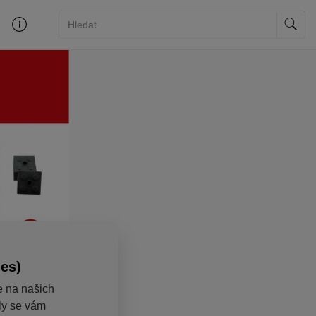
ies)
e na našich
aly se vám