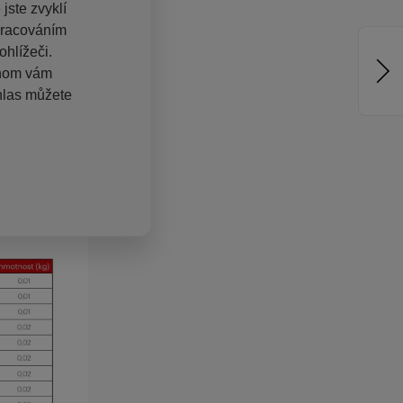
jste zvyklí
pracováním
hlížeči.
chom vám
hlas můžete