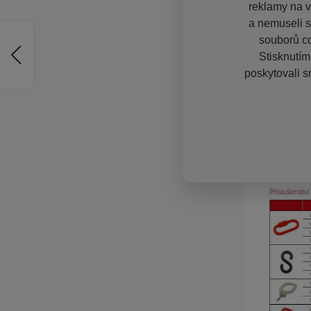
reklamy na vě
a nemuseli s
souborů co
Stisknutím
poskytovali s