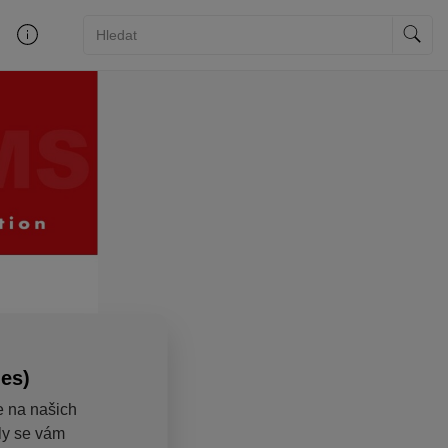
ies)
e na našich
aly se vám