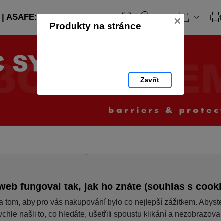
| ASAFE: strana 1
×
Produkty na stránce
Zavřít
web fungoval tak, jak ho znáte (souhlas s cook
a tom, aby pro vás nakupování bylo co nejlepší zážitkem. Abyst
ychle našli to, co hledáte, ušetřili spoustu klikání a nezobrazov