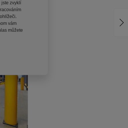
jste zvyklí
pracováním
hlížeči.
chom vám
hlas můžete