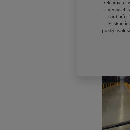
reklamy na vě
a nemuseli s
souborů co
Stisknutím
poskytovali s