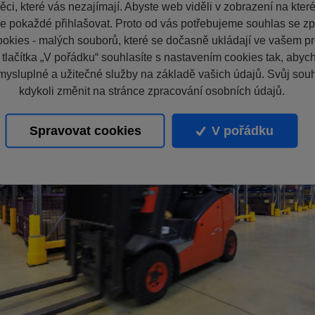
ci, které vás nezajímají. Abyste web viděli v zobrazení na které 
e pokaždé přihlašovat. Proto od vás potřebujeme souhlas se z
okies - malých souborů, které se dočasně ukládají ve vašem pro
 tlačítka „V pořádku“ souhlasíte s nastavením cookies tak, aby
mysluplné a užitečné služby na základě vašich údajů. Svůj sou
kdykoli změnit na stránce zpracování osobních údajů.
Spravovat cookies
V pořádku