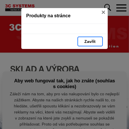
×
Produkty na stránce
Zavřít
Aby web fungoval tak, jak ho znáte (souhlas
s cookies)
Záleží nám na tom, aby pro vás nakupování bylo co nejlepší
zážitkem. Abyste na našich stránkách rychle našli to, co
hledáte, ušetřili spoustu klikání a nezobrazovaly se vám
reklamy na věci, které vás nezajímají. Abyste web viděli
v zobrazení na které jste zvyklí a nemuseli se pokaždé
přihlašovat. Proto od vás potřebujeme souhlas se