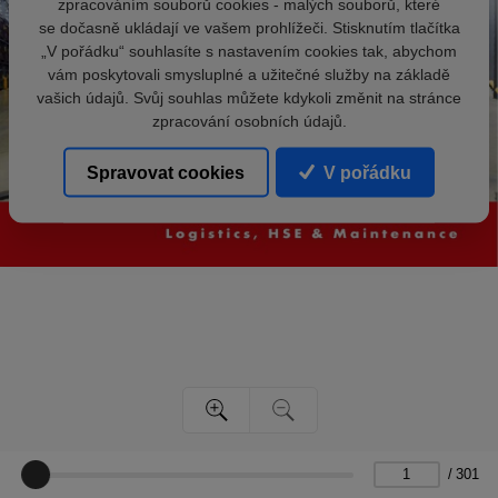
zpracováním souborů cookies - malých souborů, které
se dočasně ukládají ve vašem prohlížeči. Stisknutím tlačítka
„V pořádku“ souhlasíte s nastavením cookies tak, abychom
vám poskytovali smysluplné a užitečné služby na základě
vašich údajů. Svůj souhlas můžete kdykoli změnit na stránce
zpracování osobních údajů.
Spravovat cookies
V pořádku
/
301