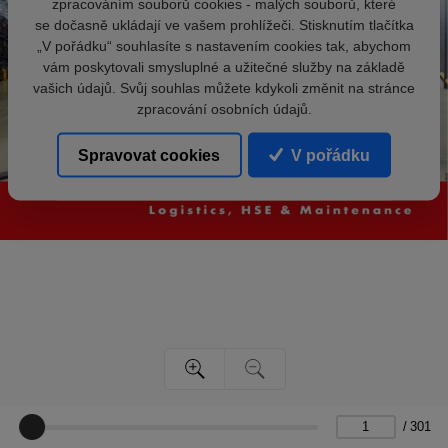
zpracováním souborů cookies - malých souborů, které
se dočasně ukládají ve vašem prohlížeči. Stisknutím tlačítka
„V pořádku“ souhlasíte s nastavením cookies tak, abychom
vám poskytovali smysluplné a užitečné služby na základě
vašich údajů. Svůj souhlas můžete kdykoli změnit na stránce
zpracování osobních údajů.
Spravovat cookies
V pořádku
/
301