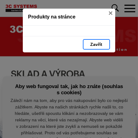
×
Produkty na stránce
Zavřít
Aby web fungoval tak, jak ho znáte (souhlas
s cookies)
Záleží nám na tom, aby pro vás nakupování bylo co nejlepší
zážitkem. Abyste na našich stránkách rychle našli to, co
hledáte, ušetřili spoustu klikání a nezobrazovaly se vám
reklamy na věci, které vás nezajímají. Abyste web viděli
v zobrazení na které jste zvyklí a nemuseli se pokaždé
přihlašovat. Proto od vás potřebujeme souhlas se