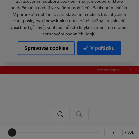
zpracováním souborů cookies - malých souborů, které
se dočasně ukládají ve vašem prohlížeči. Stisknutím tlačítka
„V pořádku“ souhlasíte s nastavením cookies tak, abychom
vám poskytovali smysluplné a užitečné služby na základě
vašich údajů. Svůj souhlas můžete kdykoli změnit na stránce
zpracování osobních údajů.
Spravovat cookies
V pořádku
/
301