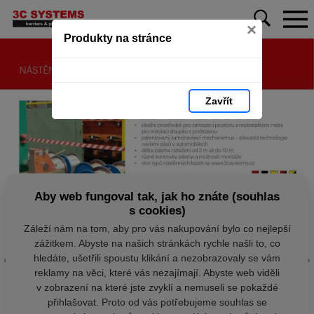
×
Produkty na stránce
Zavřít
Aby web fungoval tak, jak ho znáte (souhlas
s cookies)
Záleží nám na tom, aby pro vás nakupování bylo co nejlepší
zážitkem. Abyste na našich stránkách rychle našli to, co
hledáte, ušetřili spoustu klikání a nezobrazovaly se vám
reklamy na věci, které vás nezajímají. Abyste web viděli
v zobrazení na které jste zvyklí a nemuseli se pokaždé
přihlašovat. Proto od vás potřebujeme souhlas se