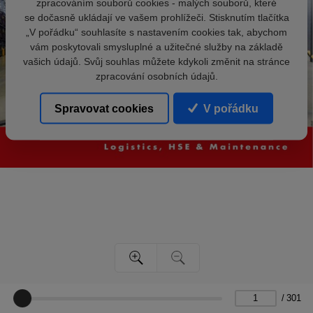
zpracováním souborů cookies - malých souborů, které
se dočasně ukládají ve vašem prohlížeči. Stisknutím tlačítka
„V pořádku“ souhlasíte s nastavením cookies tak, abychom
vám poskytovali smysluplné a užitečné služby na základě
vašich údajů. Svůj souhlas můžete kdykoli změnit na stránce
zpracování osobních údajů.
Spravovat cookies
V pořádku
/
301