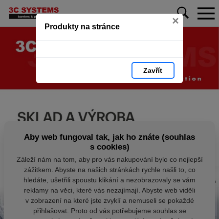
×
Produkty na stránce
Zavřít
Aby web fungoval tak, jak ho znáte (souhlas
s cookies)
Záleží nám na tom, aby pro vás nakupování bylo co nejlepší
zážitkem. Abyste na našich stránkách rychle našli to, co
hledáte, ušetřili spoustu klikání a nezobrazovaly se vám
reklamy na věci, které vás nezajímají. Abyste web viděli
v zobrazení na které jste zvyklí a nemuseli se pokaždé
přihlašovat. Proto od vás potřebujeme souhlas se