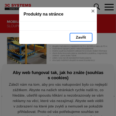
×
Produkty na stránce
Zavřít
Aby web fungoval tak, jak ho znáte (souhlas
s cookies)
Záleží nám na tom, aby pro vás nakupování bylo co nejlepší
zážitkem. Abyste na našich stránkách rychle našli to, co
hledáte, ušetřili spoustu klikání a nezobrazovaly se vám
reklamy na věci, které vás nezajímají. Abyste web viděli
v zobrazení na které jste zvyklí a nemuseli se pokaždé
přihlašovat. Proto od vás potřebujeme souhlas se