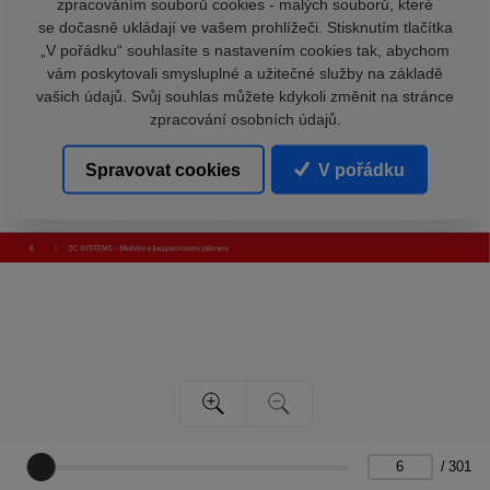
zpracováním souborů cookies - malých souborů, které
se dočasně ukládají ve vašem prohlížeči. Stisknutím tlačítka
„V pořádku“ souhlasíte s nastavením cookies tak, abychom
vám poskytovali smysluplné a užitečné služby na základě
vašich údajů. Svůj souhlas můžete kdykoli změnit na stránce
zpracování osobních údajů.
Spravovat cookies
V pořádku
/
301