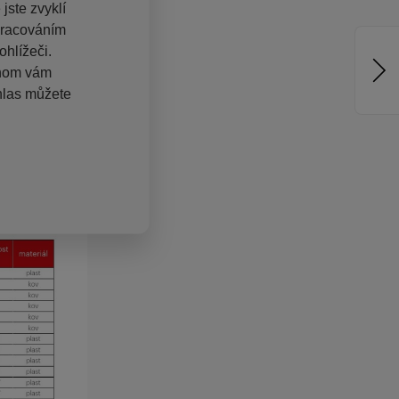
jste zvyklí
pracováním
hlížeči.
chom vám
hlas můžete