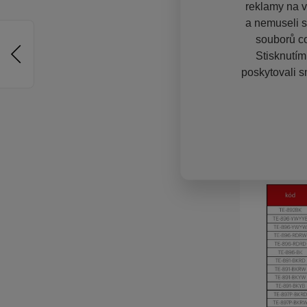
reklamy na vě
a nemuseli s
souborů co
Stisknutím
poskytovali s