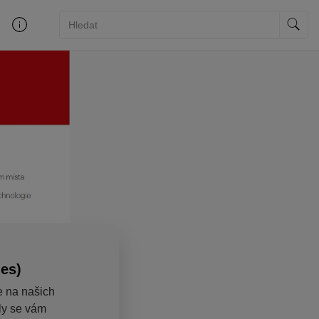
ies)
e na našich
aly se vám