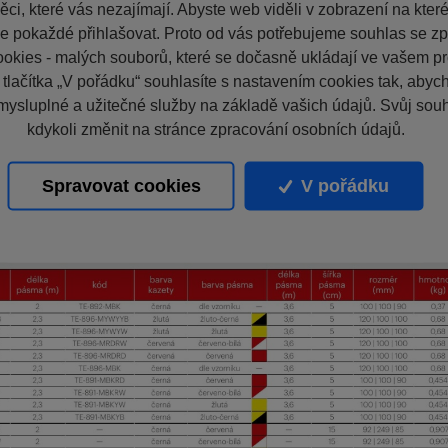
ci, které vás nezajímají. Abyste web viděli v zobrazení na které 
e pokaždé přihlašovat. Proto od vás potřebujeme souhlas se z
okies - malých souborů, které se dočasně ukládají ve vašem pro
 tlačítka „V pořádku“ souhlasíte s nastavením cookies tak, aby
mysluplné a užitečné služby na základě vašich údajů. Svůj sou
kdykoli změnit na stránce zpracování osobních údajů.
Spravovat cookies
V pořádku