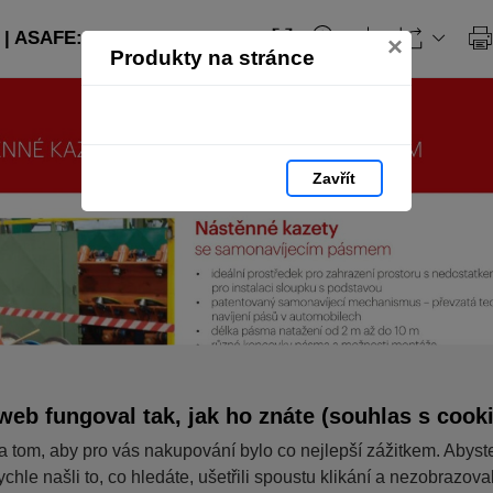
| ASAFE: strana 7
×
Produkty na stránce
Zavřít
web fungoval tak, jak ho znáte (souhlas s cook
a tom, aby pro vás nakupování bylo co nejlepší zážitkem. Abyst
ychle našli to, co hledáte, ušetřili spoustu klikání a nezobrazov