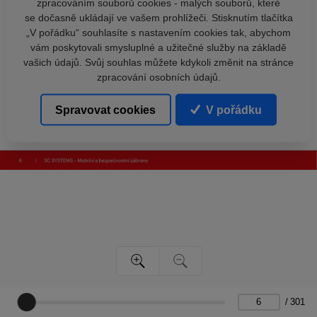
zpracováním souborů cookies - malých souborů, které
se dočasně ukládají ve vašem prohlížeči. Stisknutím tlačítka
„V pořádku“ souhlasíte s nastavením cookies tak, abychom
vám poskytovali smysluplné a užitečné služby na základě
vašich údajů. Svůj souhlas můžete kdykoli změnit na stránce
zpracování osobních údajů.
Spravovat cookies
V pořádku
/
301