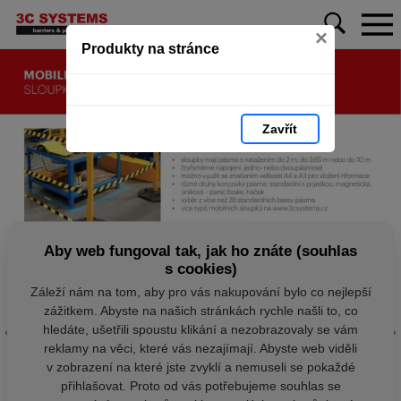
×
Produkty na stránce
Zavřít
Aby web fungoval tak, jak ho znáte (souhlas
s cookies)
Záleží nám na tom, aby pro vás nakupování bylo co nejlepší
zážitkem. Abyste na našich stránkách rychle našli to, co
hledáte, ušetřili spoustu klikání a nezobrazovaly se vám
reklamy na věci, které vás nezajímají. Abyste web viděli
v zobrazení na které jste zvyklí a nemuseli se pokaždé
přihlašovat. Proto od vás potřebujeme souhlas se