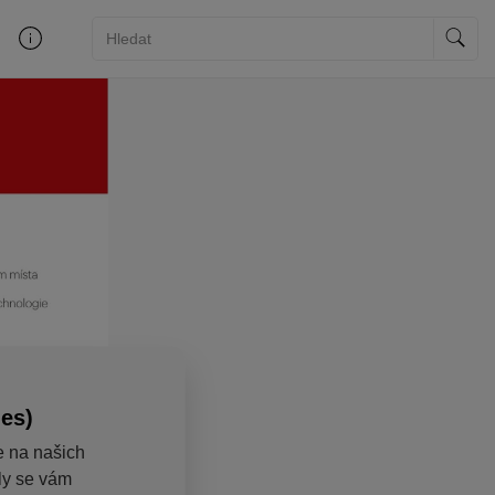
ies)
e na našich
aly se vám