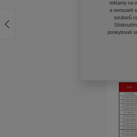
reklamy na vě
a nemuseli s
souborů co
Stisknutím
poskytovali s