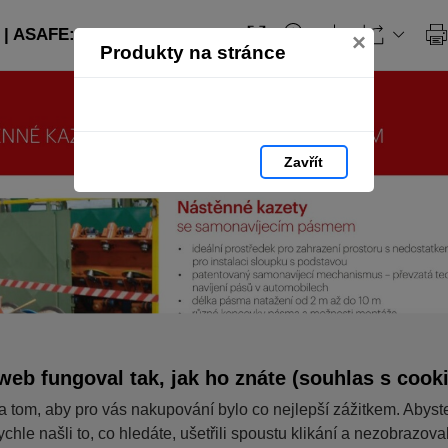
| ASAFE: strana 7
×
Produkty na stránce
Zavřít
web fungoval tak, jak ho znáte (souhlas s cook
a tom, aby pro vás nakupování bylo co nejlepší zážitkem. Abyst
ychle našli to, co hledáte, ušetřili spoustu klikání a nezobrazov