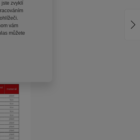
jste zvyklí
pracováním
hlížeči.
chom vám
hlas můžete