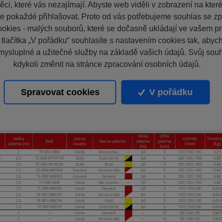
ci, které vás nezajímají. Abyste web viděli v zobrazení na které 
e pokaždé přihlašovat. Proto od vás potřebujeme souhlas se z
okies - malých souborů, které se dočasně ukládají ve vašem pro
 tlačítka „V pořádku“ souhlasíte s nastavením cookies tak, aby
mysluplné a užitečné služby na základě vašich údajů. Svůj sou
kdykoli změnit na stránce zpracování osobních údajů.
Spravovat cookies
V pořádku