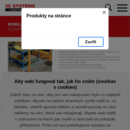
×
Produkty na stránce
Zavřít
Aby web fungoval tak, jak ho znáte (souhlas
s cookies)
Záleží nám na tom, aby pro vás nakupování bylo co nejlepší
zážitkem. Abyste na našich stránkách rychle našli to, co
hledáte, ušetřili spoustu klikání a nezobrazovaly se vám
reklamy na věci, které vás nezajímají. Abyste web viděli
v zobrazení na které jste zvyklí a nemuseli se pokaždé
přihlašovat. Proto od vás potřebujeme souhlas se