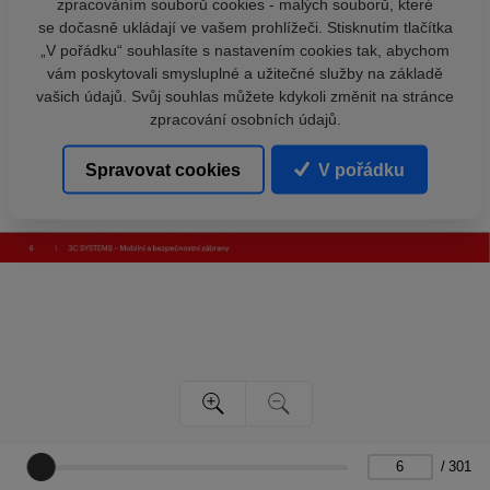
zpracováním souborů cookies - malých souborů, které
se dočasně ukládají ve vašem prohlížeči. Stisknutím tlačítka
„V pořádku“ souhlasíte s nastavením cookies tak, abychom
vám poskytovali smysluplné a užitečné služby na základě
vašich údajů. Svůj souhlas můžete kdykoli změnit na stránce
zpracování osobních údajů.
Spravovat cookies
V pořádku
/
301