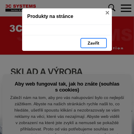
×
Produkty na stránce
Zavřít
Aby web fungoval tak, jak ho znáte (souhlas
s cookies)
Záleží nám na tom, aby pro vás nakupování bylo co nejlepší
zážitkem. Abyste na našich stránkách rychle našli to, co
hledáte, ušetřili spoustu klikání a nezobrazovaly se vám
reklamy na věci, které vás nezajímají. Abyste web viděli
v zobrazení na které jste zvyklí a nemuseli se pokaždé
přihlašovat. Proto od vás potřebujeme souhlas se