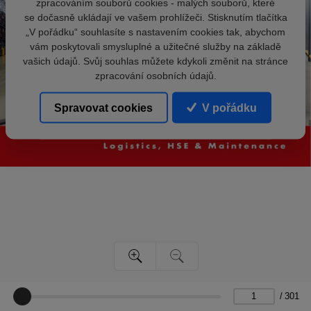
zpracováním souborů cookies - malých souborů, které
se dočasně ukládají ve vašem prohlížeči. Stisknutím tlačítka
„V pořádku“ souhlasíte s nastavením cookies tak, abychom
vám poskytovali smysluplné a užitečné služby na základě
vašich údajů. Svůj souhlas můžete kdykoli změnit na stránce
zpracování osobních údajů.
Spravovat cookies
V pořádku
/
301