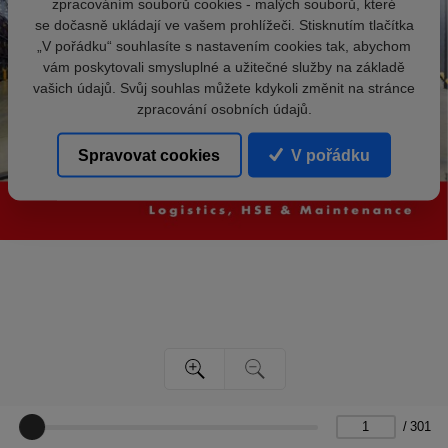
zpracováním souborů cookies - malých souborů, které
se dočasně ukládají ve vašem prohlížeči. Stisknutím tlačítka
„V pořádku“ souhlasíte s nastavením cookies tak, abychom
vám poskytovali smysluplné a užitečné služby na základě
vašich údajů. Svůj souhlas můžete kdykoli změnit na stránce
zpracování osobních údajů.
Spravovat cookies
V pořádku
/
301