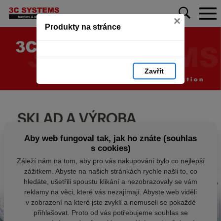
×
Produkty na stránce
Zavřít
Aby web fungoval tak, jak ho znáte (souhlas
s cookies)
Záleží nám na tom, aby pro vás nakupování bylo co nejlepší
zážitkem. Abyste na našich stránkách rychle našli to, co
hledáte, ušetřili spoustu klikání a nezobrazovaly se vám
reklamy na věci, které vás nezajímají. Abyste web viděli
v zobrazení na které jste zvyklí a nemuseli se pokaždé
přihlašovat. Proto od vás potřebujeme souhlas se