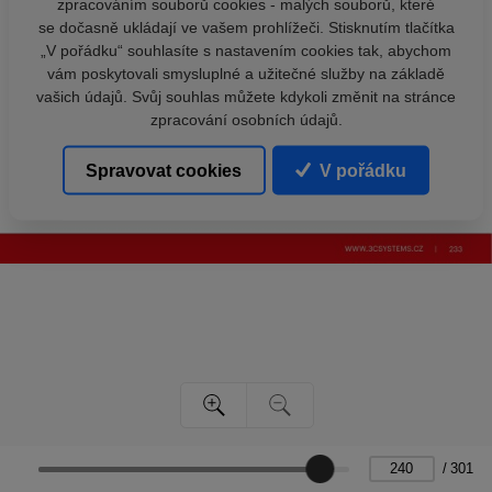
zpracováním souborů cookies - malých souborů, které
se dočasně ukládají ve vašem prohlížeči. Stisknutím tlačítka
„V pořádku“ souhlasíte s nastavením cookies tak, abychom
vám poskytovali smysluplné a užitečné služby na základě
vašich údajů. Svůj souhlas můžete kdykoli změnit na stránce
zpracování osobních údajů.
Spravovat cookies
V pořádku
/
301