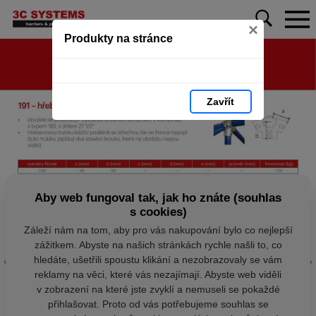
×
Produkty na stránce
Zavřít
Aby web fungoval tak, jak ho znáte (souhlas
s cookies)
Záleží nám na tom, aby pro vás nakupování bylo co nejlepší
zážitkem. Abyste na našich stránkách rychle našli to, co
hledáte, ušetřili spoustu klikání a nezobrazovaly se vám
reklamy na věci, které vás nezajímají. Abyste web viděli
v zobrazení na které jste zvyklí a nemuseli se pokaždé
přihlašovat. Proto od vás potřebujeme souhlas se