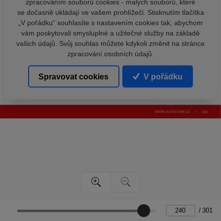
zpracováním souborů cookies - malých souborů, které
se dočasně ukládají ve vašem prohlížeči. Stisknutím tlačítka
„V pořádku“ souhlasíte s nastavením cookies tak, abychom
vám poskytovali smysluplné a užitečné služby na základě
vašich údajů. Svůj souhlas můžete kdykoli změnit na stránce
zpracování osobních údajů.
Spravovat cookies
V pořádku
/
301