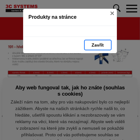
×
Produkty na stránce
Zavřít
Aby web fungoval tak, jak ho znáte (souhlas
s cookies)
Záleží nám na tom, aby pro vás nakupování bylo co nejlepší
zážitkem. Abyste na našich stránkách rychle našli to, co
hledáte, ušetřili spoustu klikání a nezobrazovaly se vám
reklamy na věci, které vás nezajímají. Abyste web viděli
v zobrazení na které jste zvyklí a nemuseli se pokaždé
přihlašovat. Proto od vás potřebujeme souhlas se