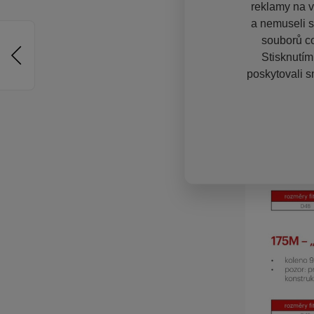
reklamy na vě
a nemuseli s
souborů co
Stisknutím
poskytovali s