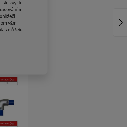
jste zvyklí
pracováním
hlížeči.
chom vám
hlas můžete