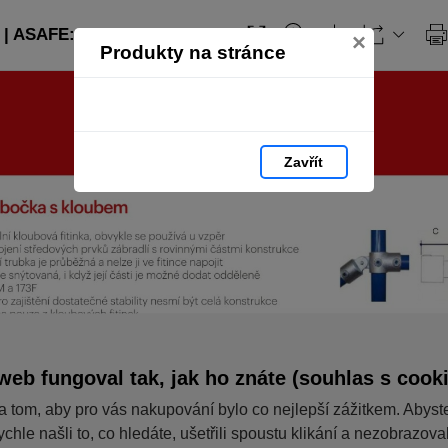
| ASAFE: strana 238
×
Produkty na stránce
Zavřít
web fungoval tak, jak ho znáte (souhlas s cook
a tom, aby pro vás nakupování bylo co nejlepší zážitkem. Abyst
ychle našli to, co hledáte, ušetřili spoustu klikání a nezobrazov