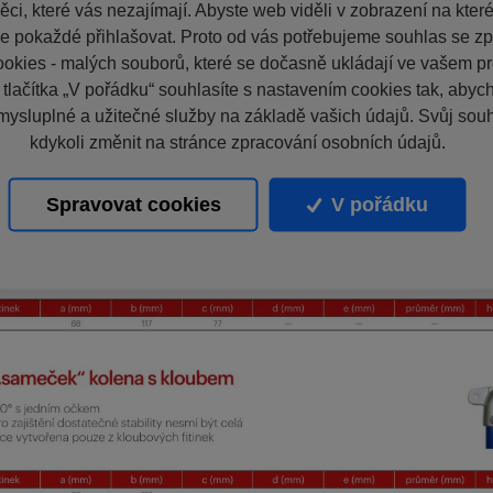
ci, které vás nezajímají. Abyste web viděli v zobrazení na které 
e pokaždé přihlašovat. Proto od vás potřebujeme souhlas se z
okies - malých souborů, které se dočasně ukládají ve vašem pro
 tlačítka „V pořádku“ souhlasíte s nastavením cookies tak, aby
mysluplné a užitečné služby na základě vašich údajů. Svůj sou
kdykoli změnit na stránce zpracování osobních údajů.
Spravovat cookies
V pořádku