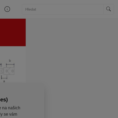
ies)
e na našich
aly se vám