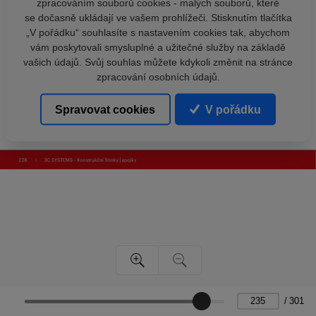
zpracováním souborů cookies - malých souborů, které
se dočasně ukládají ve vašem prohlížeči. Stisknutím tlačítka
„V pořádku“ souhlasíte s nastavením cookies tak, abychom
vám poskytovali smysluplné a užitečné služby na základě
vašich údajů. Svůj souhlas můžete kdykoli změnit na stránce
zpracování osobních údajů.
Spravovat cookies
V pořádku
/
301