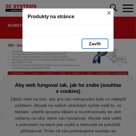
×
Produkty na stránce
Zavřít
Aby web fungoval tak, jak ho znáte (souhlas
s cookies)
Záleží nám na tom, aby pro vás nakupování bylo co nejlepší
zážitkem. Abyste na našich stránkách rychle našli to, co
hledáte, ušetřili spoustu klikání a nezobrazovaly se vám
reklamy na věci, které vás nezajímají. Abyste web viděli
v zobrazení na které jste zvyklí a nemuseli se pokaždé
přihlašovat. Proto od vás potřebujeme souhlas se