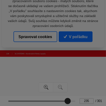
zpracováním souborů cookies - malých souborů, které
se dočasně ukládají ve vašem prohlížeči. Stisknutím tlačítka
„V pořádku“ souhlasíte s nastavením cookies tak, abychom
vám poskytovali smysluplné a užitečné služby na základě
vašich údajů. Svůj souhlas můžete kdykoli změnit na stránce
zpracování osobních údajů.
Spravovat cookies
V pořádku
/
301