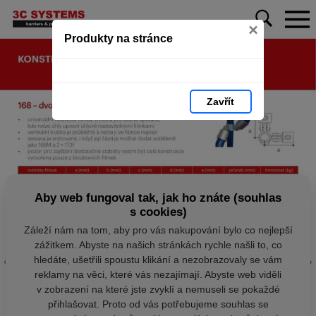
×
Produkty na stránce
Zavřít
Aby web fungoval tak, jak ho znáte (souhlas
s cookies)
Záleží nám na tom, aby pro vás nakupování bylo co nejlepší
zážitkem. Abyste na našich stránkách rychle našli to, co
hledáte, ušetřili spoustu klikání a nezobrazovaly se vám
reklamy na věci, které vás nezajímají. Abyste web viděli
v zobrazení na které jste zvyklí a nemuseli se pokaždé
přihlašovat. Proto od vás potřebujeme souhlas se