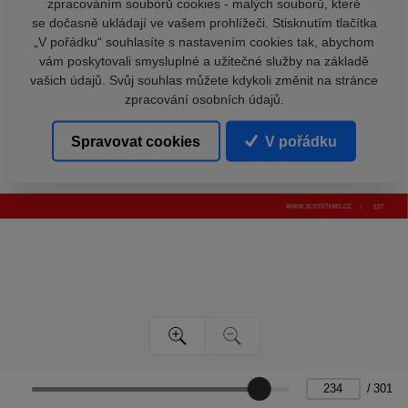
zpracováním souborů cookies - malých souborů, které
se dočasně ukládají ve vašem prohlížeči. Stisknutím tlačítka
„V pořádku“ souhlasíte s nastavením cookies tak, abychom
vám poskytovali smysluplné a užitečné služby na základě
vašich údajů. Svůj souhlas můžete kdykoli změnit na stránce
zpracování osobních údajů.
Spravovat cookies
V pořádku
/
301