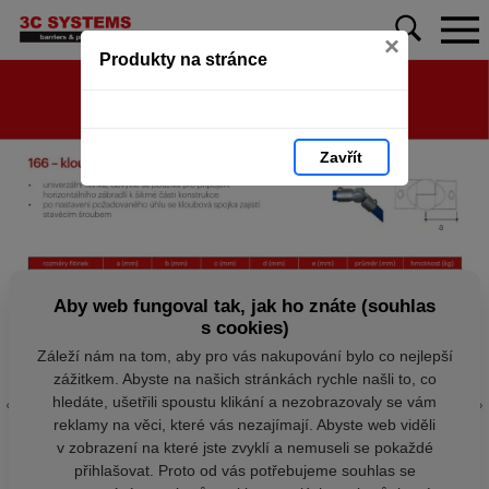
×
Produkty na stránce
Zavřít
Aby web fungoval tak, jak ho znáte (souhlas
s cookies)
Záleží nám na tom, aby pro vás nakupování bylo co nejlepší
zážitkem. Abyste na našich stránkách rychle našli to, co
hledáte, ušetřili spoustu klikání a nezobrazovaly se vám
reklamy na věci, které vás nezajímají. Abyste web viděli
v zobrazení na které jste zvyklí a nemuseli se pokaždé
přihlašovat. Proto od vás potřebujeme souhlas se