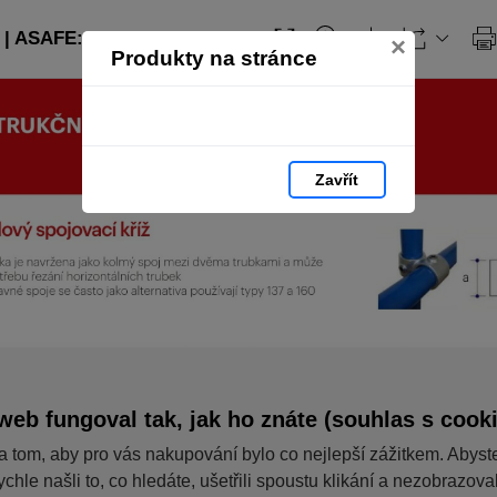
| ASAFE: strana 233
×
Produkty na stránce
Zavřít
web fungoval tak, jak ho znáte (souhlas s cook
a tom, aby pro vás nakupování bylo co nejlepší zážitkem. Abyst
ychle našli to, co hledáte, ušetřili spoustu klikání a nezobrazov