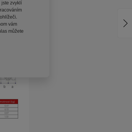
jste zvyklí
pracováním
hlížeči.
chom vám
hlas můžete