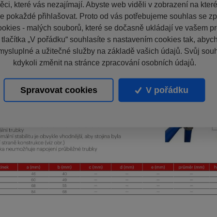
ci, které vás nezajímají. Abyste web viděli v zobrazení na které 
e pokaždé přihlašovat. Proto od vás potřebujeme souhlas se z
okies - malých souborů, které se dočasně ukládají ve vašem pro
 tlačítka „V pořádku“ souhlasíte s nastavením cookies tak, aby
mysluplné a užitečné služby na základě vašich údajů. Svůj sou
kdykoli změnit na stránce zpracování osobních údajů.
Spravovat cookies
V pořádku