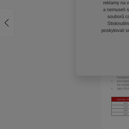
reklamy na vě
a nemuseli s
souborů co
Stisknutím
poskytovali s