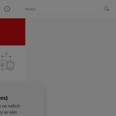
ies)
e na našich
aly se vám