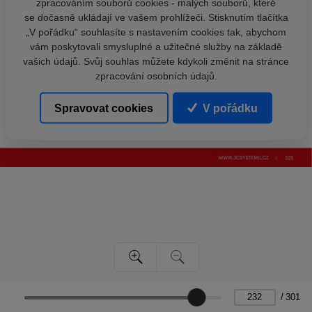
zpracováním souborů cookies - malých souborů, které
se dočasně ukládají ve vašem prohlížeči. Stisknutím tlačítka
„V pořádku“ souhlasíte s nastavením cookies tak, abychom
vám poskytovali smysluplné a užitečné služby na základě
vašich údajů. Svůj souhlas můžete kdykoli změnit na stránce
zpracování osobních údajů.
Spravovat cookies
V pořádku
/
301