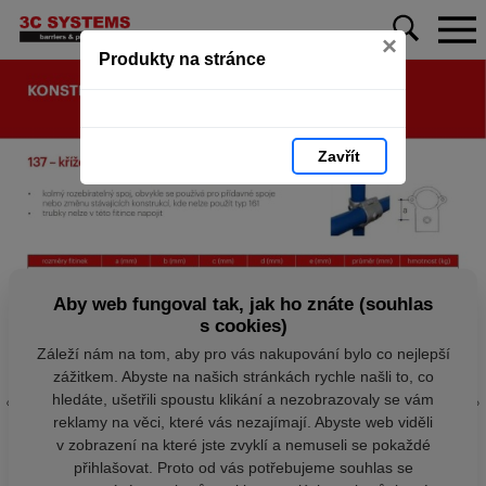
×
Produkty na stránce
Zavřít
Aby web fungoval tak, jak ho znáte (souhlas
s cookies)
Záleží nám na tom, aby pro vás nakupování bylo co nejlepší
zážitkem. Abyste na našich stránkách rychle našli to, co
hledáte, ušetřili spoustu klikání a nezobrazovaly se vám
reklamy na věci, které vás nezajímají. Abyste web viděli
v zobrazení na které jste zvyklí a nemuseli se pokaždé
přihlašovat. Proto od vás potřebujeme souhlas se