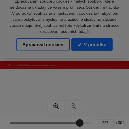
zpracováním souborů cookies - malých souborů, které
se dočasně ukládají ve vašem prohlížeči. Stisknutím tlačítka
„V pořádku“ souhlasíte s nastavením cookies tak, abychom
vám poskytovali smysluplné a užitečné služby na základě
vašich údajů. Svůj souhlas můžete kdykoli změnit na stránce
zpracování osobních údajů.
Spravovat cookies
V pořádku
/
301