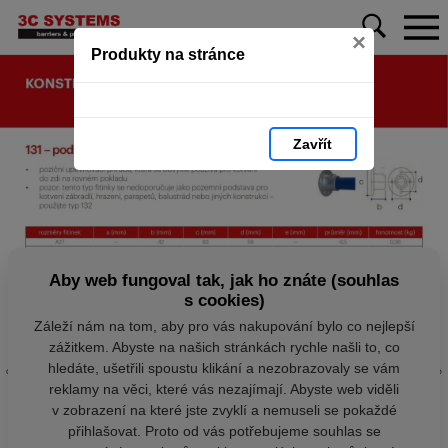
×
Produkty na stránce
Zavřít
Aby web fungoval tak, jak ho znáte (souhlas
s cookies)
Záleží nám na tom, aby pro vás nakupování bylo co nejlepší
zážitkem. Abyste na našich stránkách rychle našli to, co
hledáte, ušetřili spoustu klikání a nezobrazovaly se vám
reklamy na věci, které vás nezajímají. Abyste web viděli
v zobrazení na které jste zvyklí a nemuseli se pokaždé
přihlašovat. Proto od vás potřebujeme souhlas se