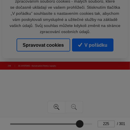
zpracováním souborů cookies - malých souborů, které
se dočasně ukládají ve vašem prohlížeči. Stisknutím tlačítka
„V pořádku“ souhlasíte s nastavením cookies tak, abychom
vám poskytovali smysluplné a užitečné služby na základě
vašich údajů. Svůj souhlas můžete kdykoli změnit na stránce
zpracování osobních údajů.
Spravovat cookies
V pořádku
/
301