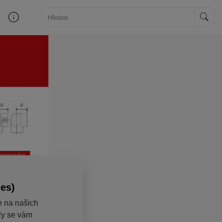
ies)
e na našich
aly se vám