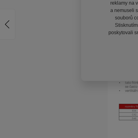
reklamy na vě
a nemuseli s
souborů co
Stisknutím
poskytovali s