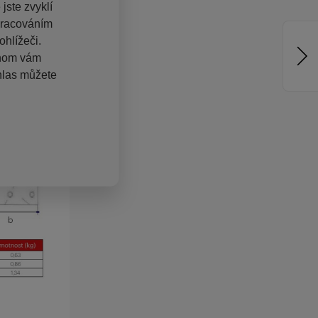
jste zvyklí
pracováním
hlížeči.
chom vám
hlas můžete