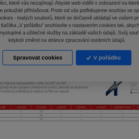
ci, které vás nezajímají. Abyste web viděli v zobrazení na které 
e pokaždé přihlašovat. Proto od vás potřebujeme souhlas se z
okies - malých souborů, které se dočasně ukládají ve vašem pro
 tlačítka „V pořádku“ souhlasíte s nastavením cookies tak, aby
mysluplné a užitečné služby na základě vašich údajů. Svůj sou
kdykoli změnit na stránce zpracování osobních údajů.
Spravovat cookies
V pořádku