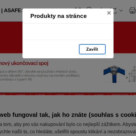
| ASAFE: strana 224
×
Produkty na stránce
Zavřít
web fungoval tak, jak ho znáte (souhlas s cook
a tom, aby pro vás nakupování bylo co nejlepší zážitkem. Abyst
ychle našli to, co hledáte, ušetřili spoustu klikání a nezobrazov